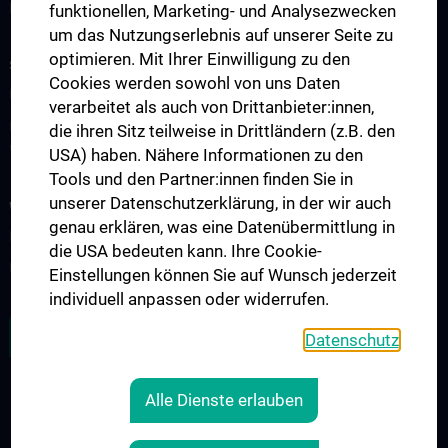
Kontakt
funktionellen, Marketing- und Analysezwecken
um das Nutzungserlebnis auf unserer Seite zu
optimieren. Mit Ihrer Einwilligung zu den
STUDIUM, AUS- UND WEITERBILDUNG
Cookies werden sowohl von uns Daten
PhD-Programm UN094 „Vascular Biology“
verarbeitet als auch von Drittanbieter:innen,
Doktoratsstudium der Angewandten Medizinischen
die ihren Sitz teilweise in Drittländern (z.B. den
Wissenschaft UN790
USA) haben. Nähere Informationen zu den
Tools und den Partner:innen finden Sie in
unserer Datenschutzerklärung, in der wir auch
WISSENSCHAFT UND FORSCHUNG
genau erklären, was eine Datenübermittlung in
Forschungsschwerpunkte
die USA bedeuten kann. Ihre Cookie-
Unsere Publikationen
Einstellungen können Sie auf Wunsch jederzeit
individuell anpassen oder widerrufen.
ALLE NEWS
Datenschutz
Alle Dienste erlauben
RECHTLICHES
KONTAKT