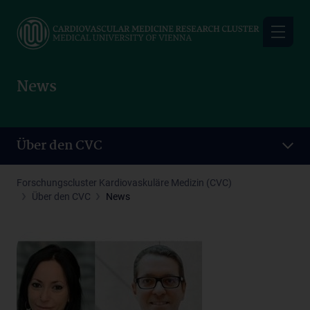
Skip
to
main
content
News
Über den CVC
Forschungscluster Kardiovaskuläre Medizin (CVC)
Über den CVC
News